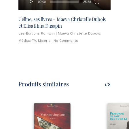
00:00
25:58
Céline, ses livres – Maeva Christelle Dubois
et Elisa Shua Dusapin
Les Éditions Romann
|
Maeva Christelle Dubois
,
Médias TV
,
Miseria
|
No Comments
Produits similaires
1/8