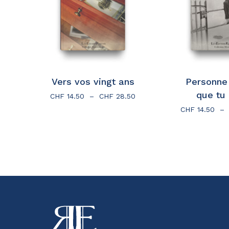
Vers vos vingt ans
Personne 
que tu 
Plage
CHF
14.50
–
CHF
28.50
de
CHF
14.50
–
prix :
CHF 14.50
à
CHF 28.50