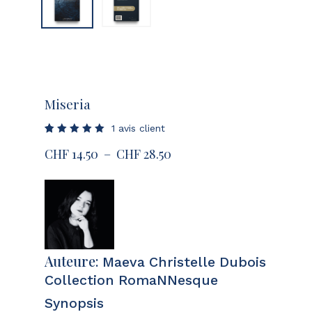
Miseria
1
avis client
Noté
1
Plage
CHF
14.50
–
CHF
28.50
5.00
sur 5
de
basé
sur
prix :
notation
client
CHF 14.50
à
CHF 28.50
Auteure:
Maeva Christelle Dubois
Collection RomaNNesque
Synopsis