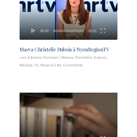
00:00
05:51
Maeva Christelle Dubois à NyonRegionTV
Les Éditions Romann
|
Maeva Christelle Dubois
,
Médias TV
,
Miseria
|
No Comments
Lecteur
vidéo