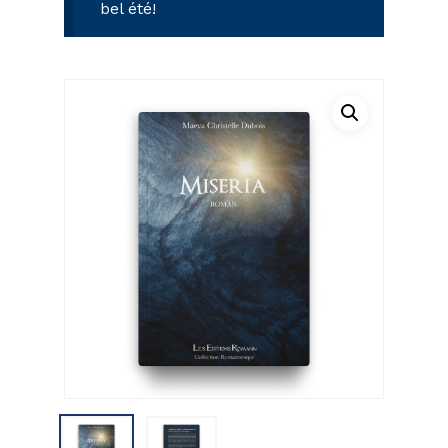
Nom
*
bel été!
E-mail
*
Enregistrer mon nom, mon e-mail
et mon site dans le navigateur pour
mon prochain commentaire.