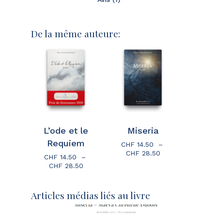
De la même auteure:
Votre panier est vide.
Go To Shop
L’ode et le
Miseria
Requiem
CHF
14.50
–
Plage
CHF
28.50
CHF
14.50
–
de
Plage
CHF
28.50
prix :
de
CHF 14.50
prix :
à
CHF 14.50
Articles médias liés au livre
CHF 28.50
à
CHF 28.50