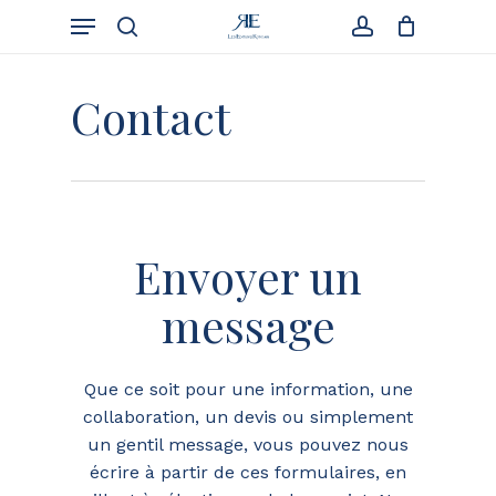
Skip
Menu
to
Cart
search
account
Close
Cart
main
content
Contact
Envoyer un
message
Que ce soit pour une information, une
collaboration, un devis ou simplement
un gentil message, vous pouvez nous
écrire à partir de ces formulaires, en