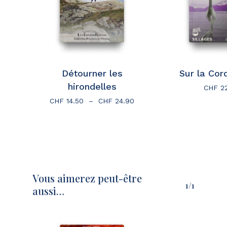
Détourner les
Sur la Cor
hirondelles
CHF
22
Plage
CHF
14.50
–
CHF
24.90
de
prix :
CHF 14.50
à
CHF 24.90
Vous aimerez peut-être
1/1
aussi…