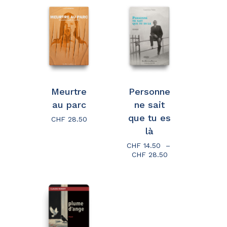
CHF 24.90
Go To Shop
Meurtre
Personne
au parc
ne sait
que tu es
CHF
28.50
là
CHF
14.50
–
Plage
CHF
28.50
de
prix :
CHF 14.50
à
CHF 28.50