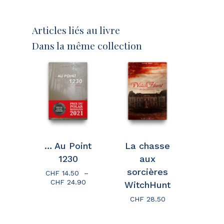
Articles liés au livre
Dans la même collection
… Au Point
La chasse
1230
aux
sorcières
CHF
14.50
–
Plage
CHF
24.90
WitchHunt
de
CHF
28.50
prix :
Votre panier est vide.
CHF 14.50
à