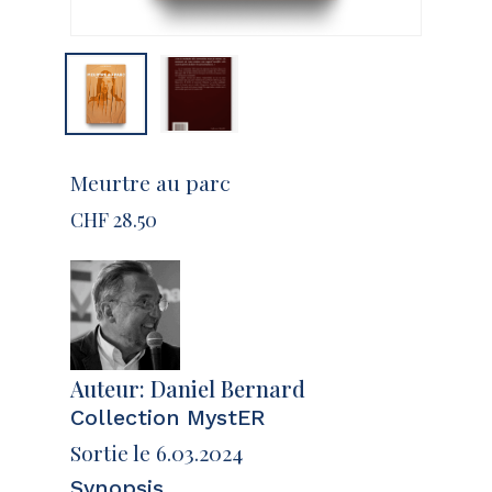
Nom
*
E-mail
*
Meurtre au parc
CHF
28.50
Enregistrer mon nom, mon e-mail
et mon site dans le navigateur pour
mon prochain commentaire.
Auteur:
Daniel Bernard
Collection MystER
Sortie le 6.03.2024
Synopsis