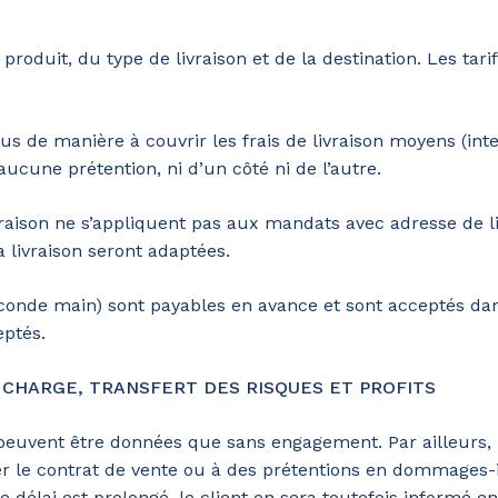
 produit, du type de livraison et de la destination. Les tar
çus de manière à couvrir les frais de livraison moyens (int
 aucune prétention, ni d’un côté ni de l’autre.
 livraison ne s’appliquent pas aux mandats avec adresse de 
a livraison seront adaptées.
conde main) sont payables en avance et sont acceptés dans 
ptés.
N CHARGE, TRANSFERT DES RISQUES ET PROFITS
e peuvent être données que sans engagement. Par ailleurs, 
lier le contrat de vente ou à des prétentions en dommages-
 ce délai est prolongé, le client en sera toutefois informé 