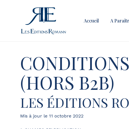
Skip
to
main
Accueil
A Paraît
content
CONDITIONS
(HORS B2B)
LES ÉDITIONS R
Mis à jour le 11 octobre 2022