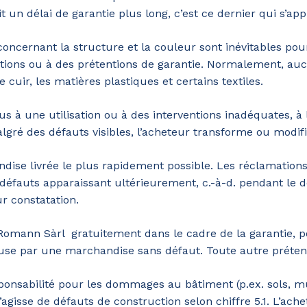
t un délai de garantie plus long, c’est ce dernier qui s’app
concernant la structure et la couleur sont inévitables pour
ations ou à des prétentions de garantie. Normalement, au
e cuir, les matières plastiques et certains textiles.
 à une utilisation ou à des interventions inadéquates, à 
malgré des défauts visibles, l’acheteur transforme ou modi
dise livrée le plus rapidement possible. Les réclamations
éfauts apparaissant ultérieurement, c.-à-d. pendant le dé
r constatation.
 Romann Sàrl gratuitement dans le cadre de la garantie, 
se par une marchandise sans défaut. Toute autre prétent
ponsabilité pour les dommages au bâtiment (p.ex. sols, mu
’agisse de défauts de construction selon chiffre 5.1. L’achet