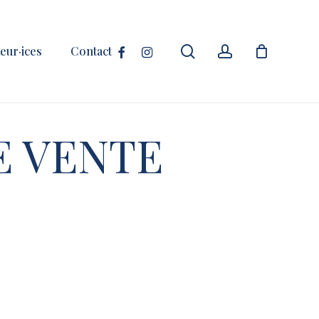
Close
Cart
search
account
facebook
instagram
eur·ices
Contact
E VENTE