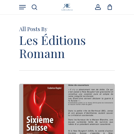
Skip
Menu
to
Cart
search
account
Close
Cart
main
content
All Posts By
Les Éditions
Romann