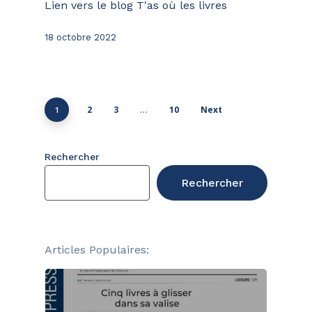
Lien vers le blog T'as où les livres
18 octobre 2022
2
3
10
Next
1
…
Rechercher
Votre panier est vide.
Rechercher
Go To Shop
Articles Populaires: