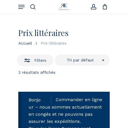
Skip
Menu
to
Close
Cart
search
account
Close
Cart
main
Filters
content
Prix littéraires
Accueil
Prix littéraires
Tri par défaut
Filters
3 résultats affichés
Commander en ligne
Bonjo
ur – nous sommes actuellement
en congés et ne pouvons pas
assurer les expéditions.