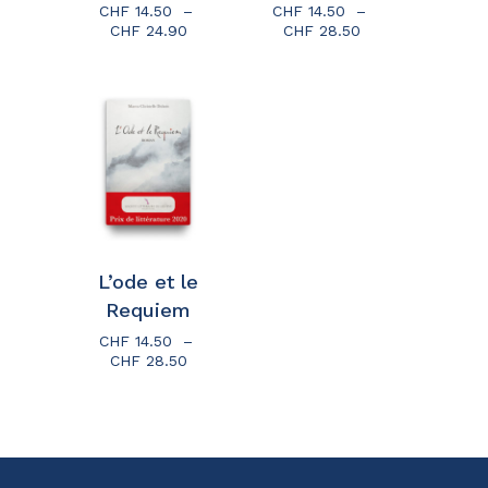
CHF
14.50
–
CHF
14.50
–
Plage
Plage
CHF
24.90
CHF
28.50
de
de
prix :
prix :
CHF 14.50
CHF 14.50
à
à
CHF 24.90
CHF 28.50
Votre panier est vide.
Go To Shop
L’ode et le
Requiem
CHF
14.50
–
Plage
CHF
28.50
de
prix :
CHF 14.50
à
CHF 28.50