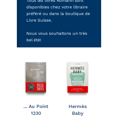
Tous les livres Romann sont
disponibles chez votre libraire
préféré ou dans la boutique de
Livre Suisse.
Nous vous souhaitons un très
bel été!
… Au Point
Hermès
1230
Baby