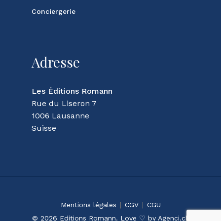
Conciergerie
Adresse
Les Éditions Romann
Rue du Liseron 7
1006 Lausanne
Suisse
Sous-total :
CHF
0.00
Mentions légales
|
CGV
|
CGU
Voir Le Panier
Commander
© 2026 Editions Romann. Love ♡ by
Agenci.ch