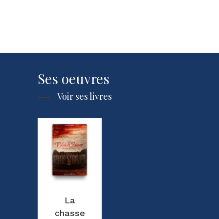
Ses
oeuvres
Votre panier est vide.
Voir ses livres
Go To Shop
La
chasse